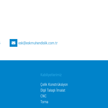
5
esk@eskmuhendislik.com.tr
Kabiliyetlerimiz
Çelik Konstrüksiyon
Dişli Talaşlı İmalat
CNC
Torna