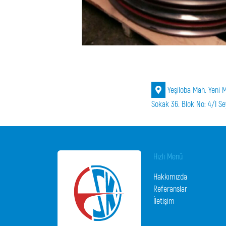
Yeşiloba Mah. Yeni M
Sokak 36. Blok No: 4/I S
Hızlı Menü
Hakkımızda
Referanslar
İletişim